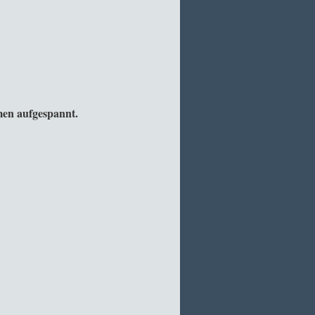
men aufgespannt.
lung angeben)