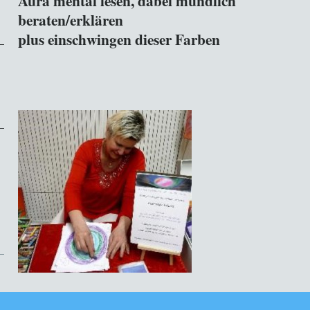
Aura mental lesen, dabei mündlich
beraten/erklären
plus einschwingen dieser Far